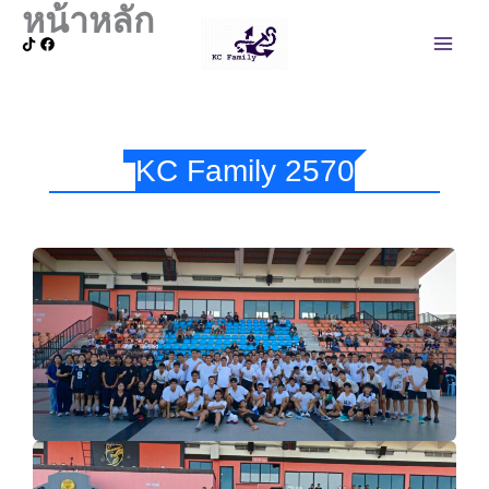
หน้าหลัก
Skip
Main
to
Men
content
KC Family 2570