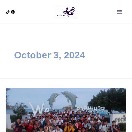
Skip
Main
to
Men
content
October 3, 2024