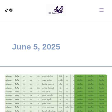
Skip
Main
to
Men
content
June 5, 2025